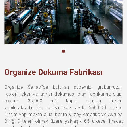
Organize Dokuma Fabrikası
Organize Sanayi’de bulunan şubemiz, grubumuzun
rapierli jakar ve armür dokuması olan fabrikamız olup,
toplam 25.000 m2 kapalı alanda üretim
yapılmaktadır. Bu tesisimizde aylık 550.000 metre
üretim yapılmakta olup, başta Kuzey Amerika ve Avrupa
Birliği ülkeleri olmak üzere yaklaşık 65 ülkeye ihracat