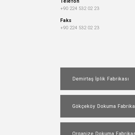
Telefon
+90 224 532 02 23
Faks
+90 224 532 02 23
Demirtaş İplik Fabrikası
Gökçeköy Dokuma Fabrika
Demirtaş İplik Fabrikas
Organize Dokuma Fabrikas
ADRES